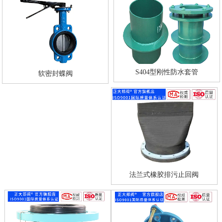
S404型刚性防水套管
软密封蝶阀
法兰式橡胶排污止回阀