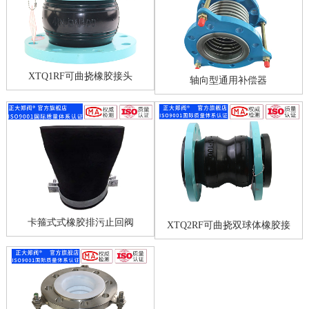
XTQ1RF可曲挠橡胶接头
轴向型通用补偿器
卡箍式式橡胶排污止回阀
XTQ2RF可曲挠双球体橡胶接