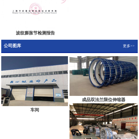
波纹膨胀节检测报告
公司图库
更多>>
成品双法兰限位伸缩器
车间